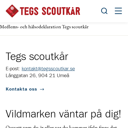
Öppna sök
Öppn
Medlems- och hälsodeklaration Tegs scoutkår
Tegs scoutkår
E-post:
kontakt@tegsscoutkar.se
Långgatan 26, 904 21 Umeå
Kontakta oss
Vildmarken väntar på dig!
Oavsett vem du är eller var du kommer ifrån finns det