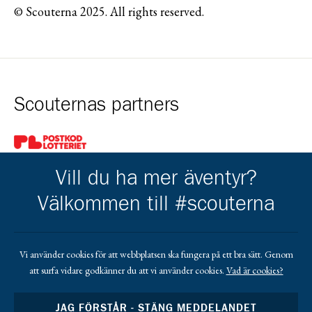
© Scouterna 2025. All rights reserved.
Scouternas partners
Gå till pl_50
Vill du ha mer äventyr?
Välkommen till #scouterna
Kårens partners
Vi använder cookies för att webbplatsen ska fungera på ett bra sätt. Genom
att surfa vidare godkänner du att vi använder cookies.
Vad är cookies?
Gå till https://www.mera.se/
Gå till https://www.lansforsakringar.se/vasterbo
Gå till https://www.umeaenergi.se
JAG FÖRSTÅR - STÄNG MEDDELANDET