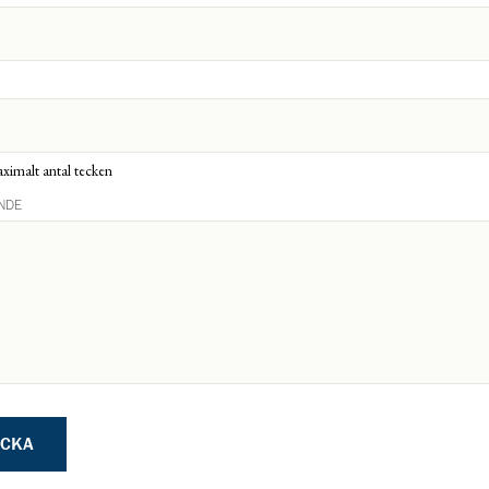
ximalt antal tecken
NDE
ICKA