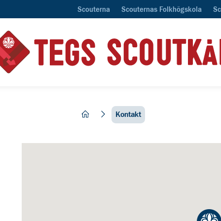
Scouterna
Scouternas Folkhögskola
Sc
hem
Kontakt