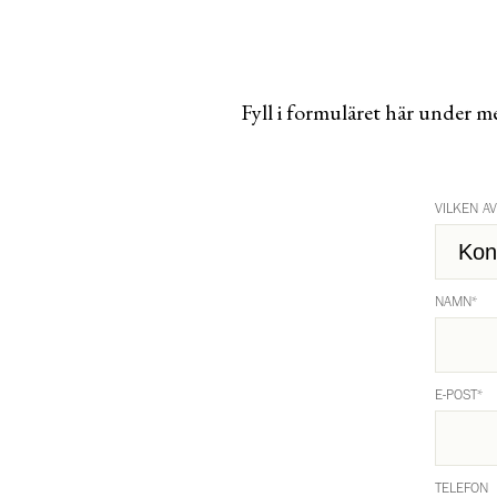
Fyll i formuläret här under m
VILKEN A
NAMN
*
E-POST
*
TELEFON