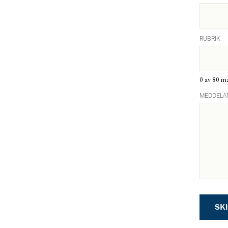
RUBRIK
0 av 80 ma
MEDDELA
SK