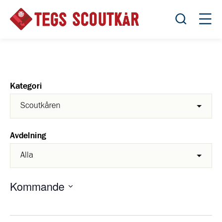
Öppna sök
Öppn
Kategori
Avdelning
Kommande
Välj
datum.