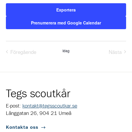
Exportera
Prenumerera med Google Calendar
Föregående
Idag
Nästa
Evenemang
Evene
Tegs scoutkår
E-post:
kontakt@tegsscoutkar.se
Långgatan 26, 904 21 Umeå
Kontakta oss