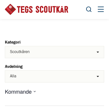
Öppna sök
Öppn
Kategori
Avdelning
Kommande
Välj
datum.