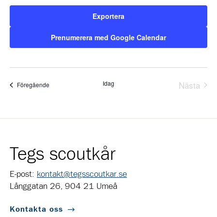
Exportera
Prenumerera med Google Calendar
Idag
Nästa
Evenemang
Föregående
Evene
Tegs scoutkår
E-post:
kontakt@tegsscoutkar.se
Långgatan 26, 904 21 Umeå
Kontakta oss