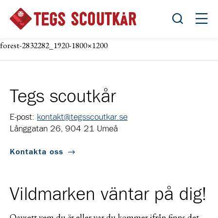
Öppna sök
Öppn
forest-2832282_1920-1800×1200
Tegs scoutkår
E-post:
kontakt@tegsscoutkar.se
Långgatan 26, 904 21 Umeå
Kontakta oss
Vildmarken väntar på dig!
Oavsett vem du är eller var du kommer ifrån finns det