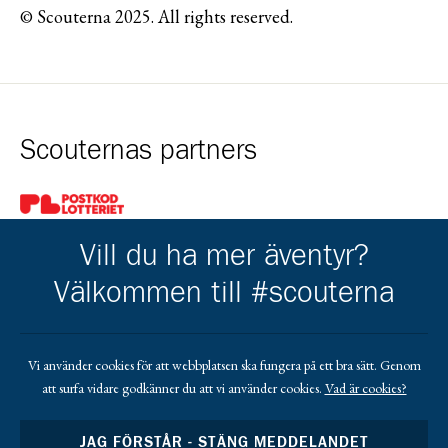
© Scouterna 2025. All rights reserved.
Scouternas partners
Gå till pl_50
Vill du ha mer äventyr?
Välkommen till #scouterna
Kårens partners
Vi använder cookies för att webbplatsen ska fungera på ett bra sätt. Genom
att surfa vidare godkänner du att vi använder cookies.
Vad är cookies?
Gå till https://www.mera.se/
Gå till https://www.lansforsakringar.se/vasterbo
Gå till https://www.umeaenergi.se
JAG FÖRSTÅR - STÄNG MEDDELANDET