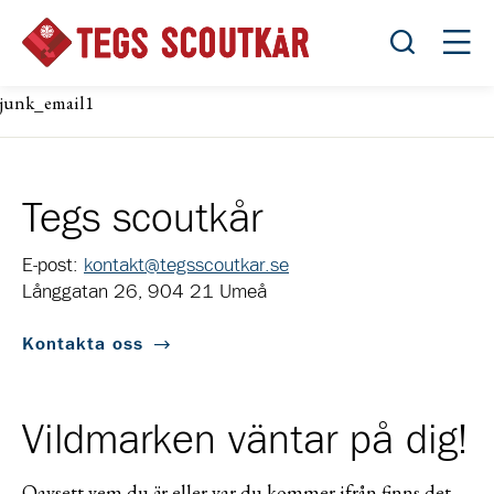
Öppna sök
Öppn
junk_email1
Tegs scoutkår
E-post:
kontakt@tegsscoutkar.se
Långgatan 26, 904 21 Umeå
Kontakta oss
Vildmarken väntar på dig!
Oavsett vem du är eller var du kommer ifrån finns det