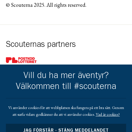
© Scouterna 2025. All rights reserved.
Scouternas partners
Gå till pl_50
Vill du ha mer äventyr?
Välkommen till #scouterna
Kårens partners
Vi använder cookies för att webbplatsen ska fungera på ett bra sätt. Genom
att surfa vidare godkänner du att vi använder cookies.
Vad är cookies?
Gå till https://www.mera.se/
Gå till https://www.lansforsakringar.se/vasterbo
Gå till https://www.umeaenergi.se
JAG FÖRSTÅR - STÄNG MEDDELANDET