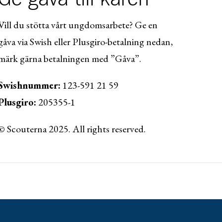
Vill du stötta vårt ungdomsarbete? Ge en
gåva via Swish eller Plusgiro-betalning nedan,
märk gärna betalningen med ”Gåva”.
Swishnummer:
123-591 21 59
Plusgiro:
205355-1
© Scouterna 2025. All rights reserved.
ww.lansforsakringar.se/vasterbotten/privat/