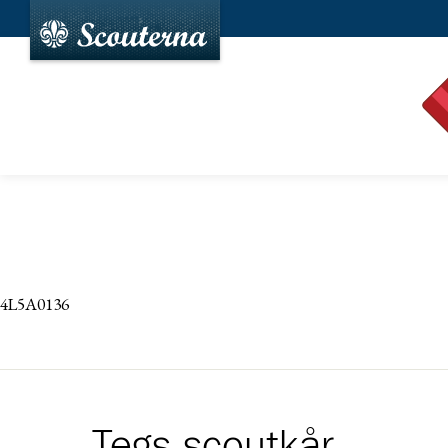
4L5A0136
Tegs scoutkår