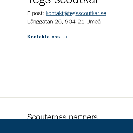
E-post:
kontakt@tegsscoutkar.se
Långgatan 26, 904 21 Umeå
Kontakta oss
Scouternas partners
Gå till pl_50