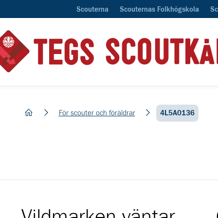
Scouterna
Scouternas Folkhögskola
Sc
hem
För scouter och föräldrar
4L5A0136
Vildmarken väntar