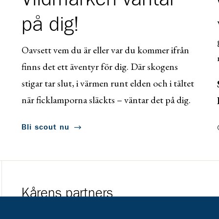
på dig!
Oavsett vem du är eller var du kommer ifrån
finns det ett äventyr för dig. Där skogens
stigar tar slut, i värmen runt elden och i tältet
när ficklamporna släckts – väntar det på dig.
Bli scout nu
Kårens partners
Gå till https://www.mera.se/
Gå till https://w