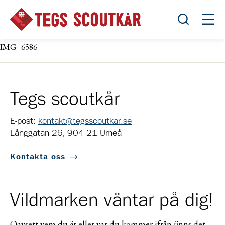
Öppna sök
Öppn
IMG_6586
Tegs scoutkår
E-post:
kontakt@tegsscoutkar.se
Långgatan 26, 904 21 Umeå
Kontakta oss
Vildmarken väntar på dig!
Oavsett vem du är eller var du kommer ifrån finns det