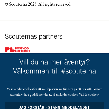
© Scouterna 2025. All rights reserved.
Scouternas partners
Gå till pl_50
Vill du ha mer äventyr?
Välkommen till #scouterna
Kårens partners
Vi använder cookies för att webbplatsen ska fungera på ett bra sätt. Genom
att surfa vidare godkänner du att vi använder cookies.
Vad är cookies?
Gå till https://www.mera.se/
Gå till https://www.lansforsakringar.se/vasterbo
Gå till https://www.umeaenergi.se
JAG FÖRSTÅR - STÄNG MEDDELANDET