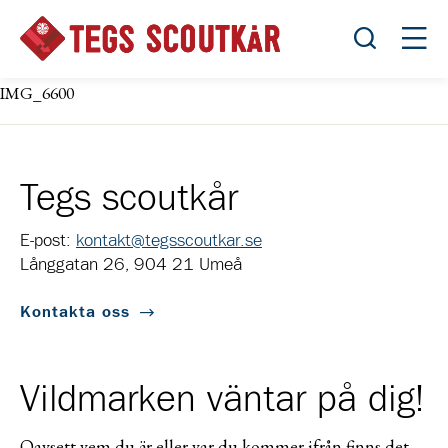
Öppna sök
Öppn
IMG_6600
Tegs scoutkår
E-post:
kontakt@tegsscoutkar.se
Långgatan 26, 904 21 Umeå
Kontakta oss
Vildmarken väntar på dig!
Oavsett vem du är eller var du kommer ifrån finns det