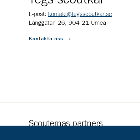
E-post:
kontakt@tegsscoutkar.se
Långgatan 26, 904 21 Umeå
Kontakta oss
Scouternas partners
Gå till pl_50