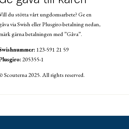
Vill du stötta vårt ungdomsarbete? Ge en
gåva via Swish eller Plusgiro-betalning nedan,
märk gärna betalningen med ”Gåva”.
Swishnummer:
123-591 21 59
Plusgiro:
205355-1
© Scouterna 2025. All rights reserved.
ww.lansforsakringar.se/vasterbotten/privat/