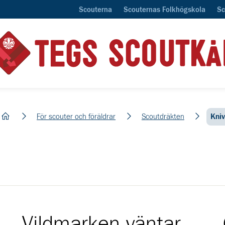
Scouterna
Scouternas Folkhögskola
Sc
hem
För scouter och föräldrar
Scoutdräkten
Kniv
Vildmarken väntar