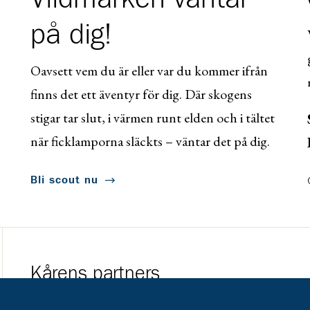
på dig!
Oavsett vem du är eller var du kommer ifrån
finns det ett äventyr för dig. Där skogens
stigar tar slut, i värmen runt elden och i tältet
när ficklamporna släckts – väntar det på dig.
Bli scout nu
Kårens partners
Gå till https://www.mera.se/
Gå till https://w