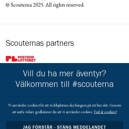
© Scouterna 2025. All rights reserved.
Scouternas partners
Gå till pl_50
Vill du ha mer äventyr?
Välkommen till #scouterna
Kårens partners
Vi använder cookies för att webbplatsen ska fungera på ett bra sätt. Genom
att surfa vidare godkänner du att vi använder cookies.
Vad är cookies?
Gå till https://www.mera.se/
Gå till https://www.lansforsakringar.se/vasterbo
Gå till https://www.umeaenergi.se
JAG FÖRSTÅR - STÄNG MEDDELANDET