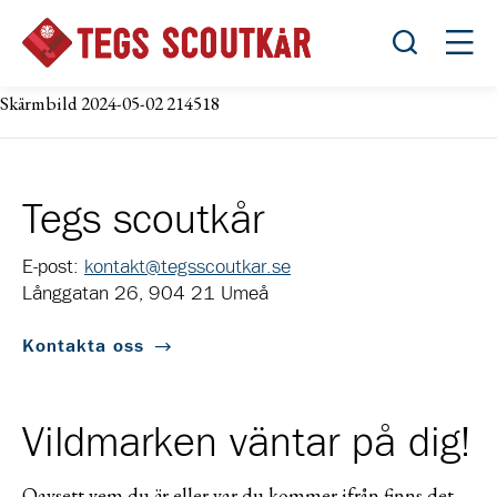
Öppna sök
Öppn
Skärmbild 2024-05-02 214518
Tegs scoutkår
E-post:
kontakt@tegsscoutkar.se
Långgatan 26, 904 21 Umeå
Kontakta oss
Vildmarken väntar på dig!
Oavsett vem du är eller var du kommer ifrån finns det