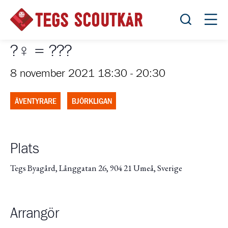
Öppna sök
Öppn
?‍♀️ = ???
8 november 2021 18:30
-
20:30
ÄVENTYRARE
BJÖRKLIGAN
Plats
Tegs Byagård, Långgatan 26, 904 21 Umeå, Sverige
Arrangör