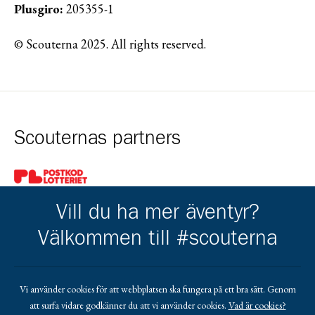
Plusgiro:
205355-1
© Scouterna 2025. All rights reserved.
Scouternas partners
Gå till pl_50
Vill du ha mer äventyr?
Välkommen till #scouterna
Kårens partners
Vi använder cookies för att webbplatsen ska fungera på ett bra sätt. Genom
att surfa vidare godkänner du att vi använder cookies.
Vad är cookies?