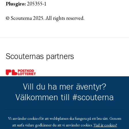
Plusgiro:
205355-1
© Scouterna 2025. All rights reserved.
Scouternas partners
Gå till pl_50
Vill du ha mer äventyr?
Välkommen till #scouterna
Kårens partners
Vi använder cookies för att webbplatsen ska fungera på ett bra sätt. Genom
att surfa vidare godkänner du att vi använder cookies.
Vad är cookies?