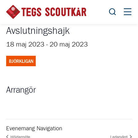
Öppna sök
Öppn
Avslutningshajk
18 maj 2023
-
20 maj 2023
BJÖRKLIGAN
Arrangör
Evenemang Navigation
Höjdarmöte
Ledarvård