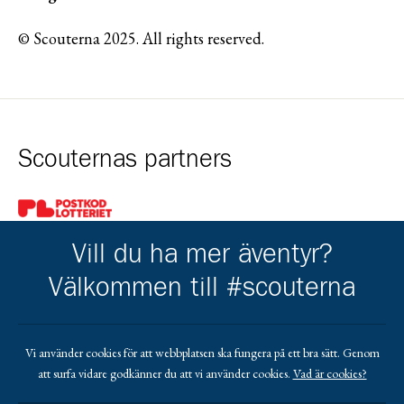
© Scouterna 2025. All rights reserved.
Scouternas partners
Gå till pl_50
Vill du ha mer äventyr?
Välkommen till #scouterna
Kårens partners
Vi använder cookies för att webbplatsen ska fungera på ett bra sätt. Genom
att surfa vidare godkänner du att vi använder cookies.
Vad är cookies?
Gå till https://www.mera.se/
Gå till https://www.lansforsakringar.se/vasterbo
Gå till https://www.umeaenergi.se