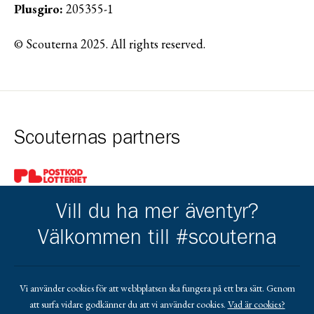
Plusgiro:
205355-1
© Scouterna 2025. All rights reserved.
Scouternas partners
Gå till pl_50
Vill du ha mer äventyr?
Välkommen till #scouterna
Kårens partners
Vi använder cookies för att webbplatsen ska fungera på ett bra sätt. Genom
att surfa vidare godkänner du att vi använder cookies.
Vad är cookies?