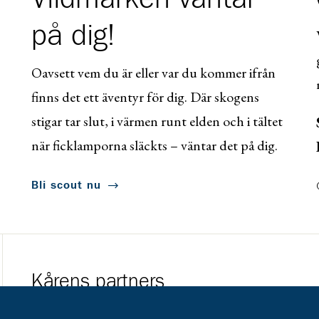
på dig!
Oavsett vem du är eller var du kommer ifrån
finns det ett äventyr för dig. Där skogens
stigar tar slut, i värmen runt elden och i tältet
när ficklamporna släckts – väntar det på dig.
Bli scout nu
Kårens partners
Gå till https://www.mera.se/
Gå till https://w