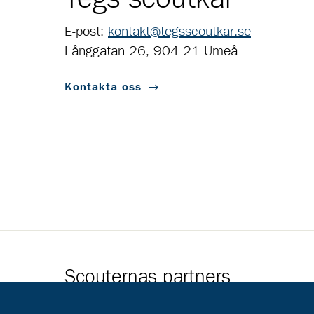
E-post:
kontakt@tegsscoutkar.se
Långgatan 26, 904 21 Umeå
Kontakta oss
Scouternas partners
Gå till pl_50