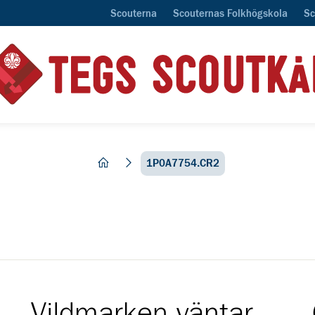
Scouterna
Scouternas Folkhögskola
Sc
hem
1P0A7754.CR2
Vildmarken väntar