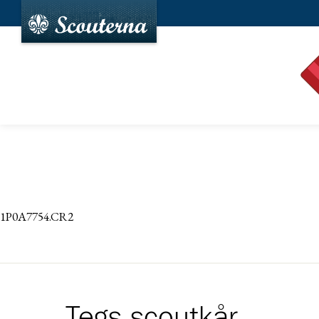
1P0A7754.CR2
Tegs scoutkår