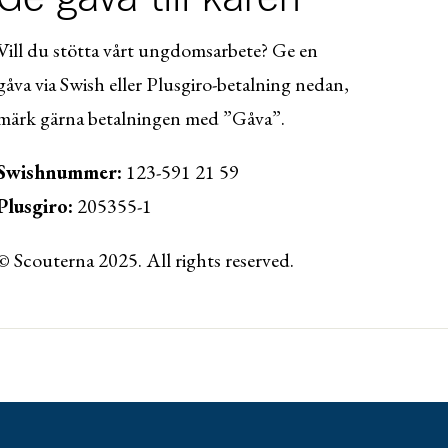
Vill du stötta vårt ungdomsarbete? Ge en
gåva via Swish eller Plusgiro-betalning nedan,
märk gärna betalningen med ”Gåva”.
Swishnummer:
123-591 21 59
Plusgiro:
205355-1
© Scouterna 2025. All rights reserved.
ww.lansforsakringar.se/vasterbotten/privat/