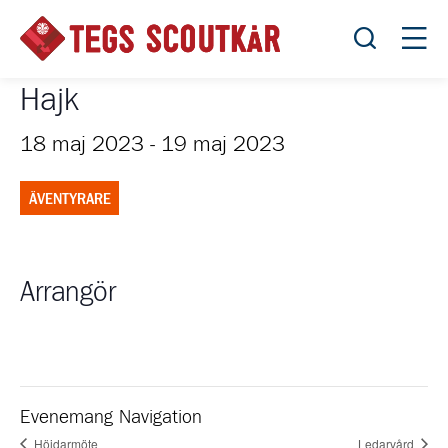
Öppna sök
Öppn
Hajk
18 maj 2023
-
19 maj 2023
ÄVENTYRARE
Arrangör
Evenemang Navigation
Höjdarmöte
Ledarvård