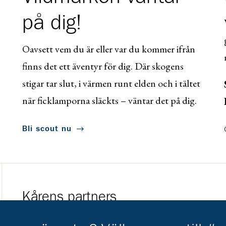
på dig!
Oavsett vem du är eller var du kommer ifrån
finns det ett äventyr för dig. Där skogens
stigar tar slut, i värmen runt elden och i tältet
när ficklamporna släckts – väntar det på dig.
Bli scout nu
Kårens partners
Gå till https://www.mera.se/
Gå till https://w