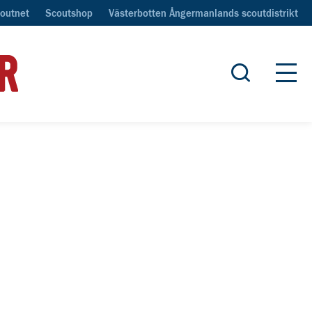
outnet
Scoutshop
Västerbotten Ångermanlands scoutdistrikt
Öppna sök
Öpp