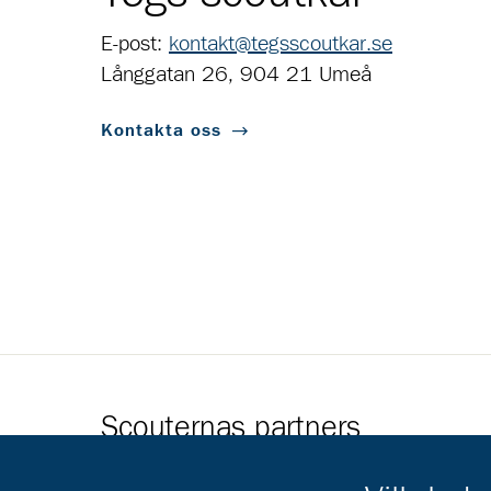
E-post:
kontakt@tegsscoutkar.se
Långgatan 26, 904 21 Umeå
Kontakta oss
Scouternas partners
Gå till pl_50