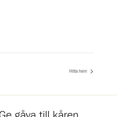
Hitta hem
Ge gåva till kåren