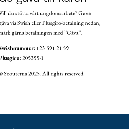
Vill du stötta vårt ungdomsarbete? Ge en
gåva via Swish eller Plusgiro-betalning nedan,
märk gärna betalningen med ”Gåva”.
Swishnummer:
123-591 21 59
Plusgiro:
205355-1
© Scouterna 2025. All rights reserved.
ww.lansforsakringar.se/vasterbotten/privat/