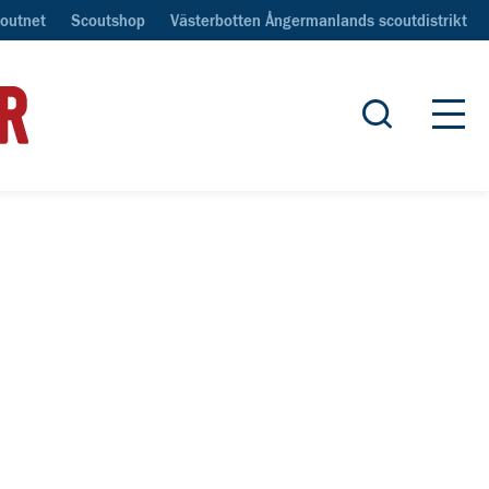
outnet
Scoutshop
Västerbotten Ångermanlands scoutdistrikt
Öppna sök
Öpp