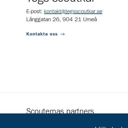
E-post:
kontakt@tegsscoutkar.se
Långgatan 26, 904 21 Umeå
Kontakta oss
Scouternas partners
Gå till pl_50