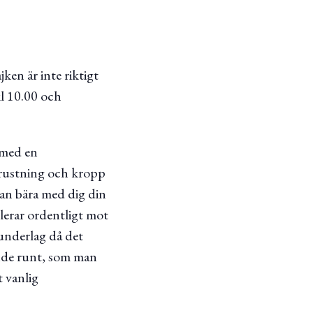
ken är inte riktigt
l 10.00 och
 med en
trustning och kropp
kan bära med dig din
olerar ordentligt mot
underlag då det
ande runt, som man
t vanlig