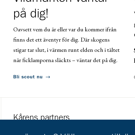
på dig!
Oavsett vem du är eller var du kommer ifrån
finns det ett äventyr för dig. Där skogens
stigar tar slut, i värmen runt elden och i tältet
när ficklamporna släckts – väntar det på dig.
Bli scout nu
Kårens partners
Gå till https://www.mera.se/
Gå till https://w