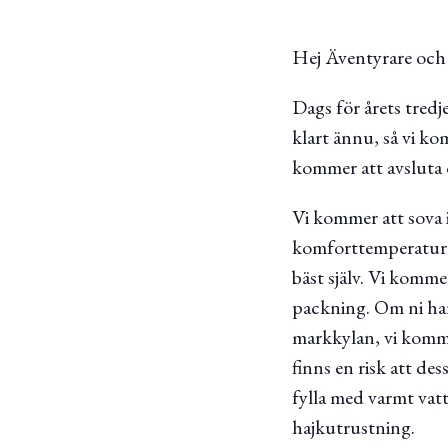
Hej Äventyrare och
Dags för årets tredj
klart ännu, så vi k
kommer att avsluta 
Vi kommer att sova 
komforttemperatur k
bäst själv. Vi komme
packning. Om ni har 
markkylan, vi komme
finns en risk att de
fylla med varmt vatt
hajkutrustning.