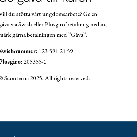
Vill du stötta vårt ungdomsarbete? Ge en
gåva via Swish eller Plusgiro-betalning nedan,
märk gärna betalningen med ”Gåva”.
Swishnummer:
123-591 21 59
Plusgiro:
205355-1
© Scouterna 2025. All rights reserved.
ww.lansforsakringar.se/vasterbotten/privat/