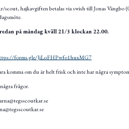
/scout, hajkavgiften betalas via swish till Jonas Vängbo (
dagsmöte.
redan på måndag kväll 21/3 klockan 22.00.
ttps://forms.gle/JiLoFHPwfo1huxMG7
ara komma om du är helt frisk och inte har några sympt
några frågor.
rarna@tegsscoutkar.se
na@tegsscoutkar.se