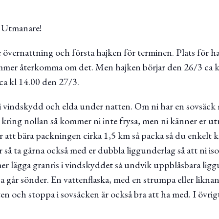
 Utmanare!
e övernattning och första hajken för terminen. Plats för haj
ommer återkomma om det. Men hajken börjar den 26/3 ca k
ca kl 14.00 den 27/3.
i vindskydd och elda under natten. Om ni har en sovsäck
ring nollan så kommer ni inte frysa, men ni känner er u
r att bära packningen cirka 1,5 km så packa så du enkelt 
så ta gärna också med er dubbla liggunderlag så att ni is
r lägga granris i vindskyddet så undvik uppblåsbara ligg
ssa går sönder. En vattenflaska, med en strumpa eller likn
en och stoppa i sovsäcken är också bra att ha med. I övrig