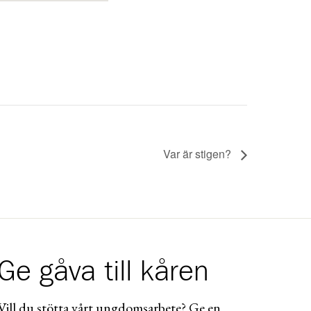
Var är stigen?
Ge gåva till kåren
Vill du stötta vårt ungdomsarbete? Ge en