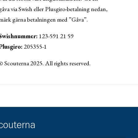
gåva via Swish eller Plusgiro-betalning nedan,
märk gärna betalningen med ”Gåva”.
Swishnummer:
123-591 21 59
Plusgiro:
205355-1
© Scouterna 2025. All rights reserved.
ww.lansforsakringar.se/vasterbotten/privat/
scouterna