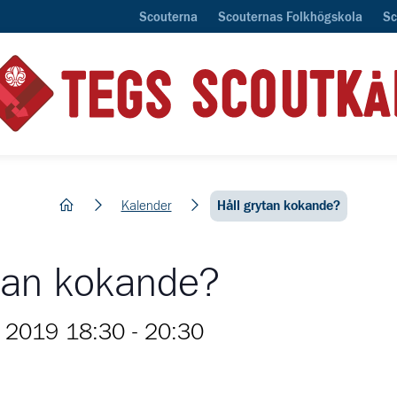
Scouterna
Scouternas Folkhögskola
Sc
hem
Kalender
Håll grytan kokande?
ytan kokande?
 2019 18:30
-
20:30