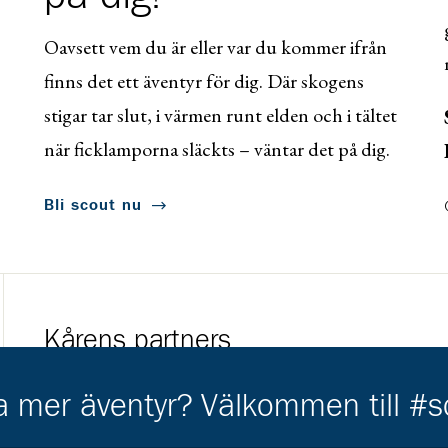
Oavsett vem du är eller var du kommer ifrån
finns det ett äventyr för dig. Där skogens
stigar tar slut, i värmen runt elden och i tältet
när ficklamporna släckts – väntar det på dig.
Bli scout nu
Kårens partners
Gå till https://www.mera.se/
Gå till https://w
ha mer äventyr? Välkommen till #