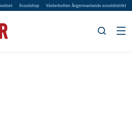
outnet
Scoutshop
Västerbotten Ångermanlands scoutdistrikt
Öppna sök
Öpp