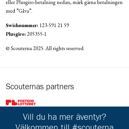
eller Plusgiro-betalning nedan, märk gärna betalningen
med ”Gåva”.
Swishnummer:
123-591 21 59
Plusgiro:
205355-1
© Scouterna 2025. All rights reserved.
Scouternas partners
Gå till pl_50
Vill du ha mer äventyr?
Välkommen till #scouterna