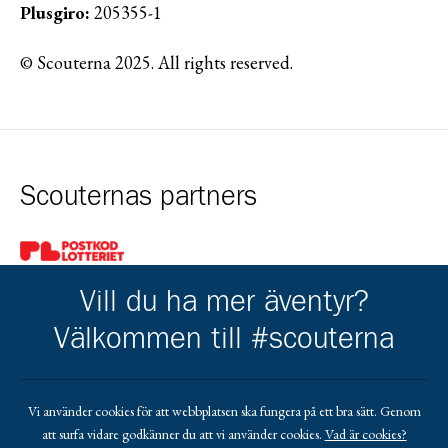
Plusgiro:
205355-1
© Scouterna 2025. All rights reserved.
Scouternas partners
Gå till pl_50
Vill du ha mer äventyr?
Välkommen till #scouterna
Kårens partners
Vi använder cookies för att webbplatsen ska fungera på ett bra sätt. Genom
att surfa vidare godkänner du att vi använder cookies.
Vad är cookies?