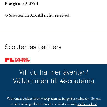
Plusgiro:
205355-1
© Scouterna 2025. All rights reserved.
Scouternas partners
Gå till pl_50
Vill du ha mer äventyr?
Välkommen till #scouterna
Kårens partners
Vi använder cookies för att webbplatsen ska fungera på ett bra sätt. Genom
att surfa vidare godkänner du att vi använder cookies.
Vad är cookies?