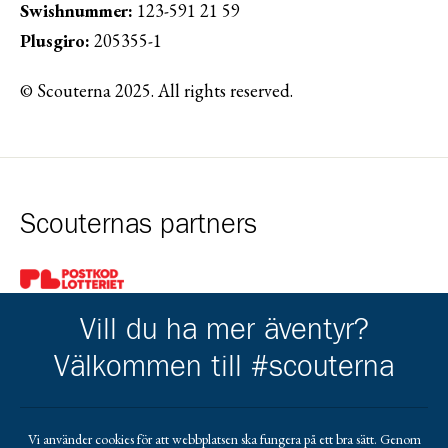
Swishnummer:
123-591 21 59
Plusgiro:
205355-1
© Scouterna 2025. All rights reserved.
Scouternas partners
Gå till pl_50
Vill du ha mer äventyr?
Välkommen till #scouterna
Kårens partners
Vi använder cookies för att webbplatsen ska fungera på ett bra sätt. Genom