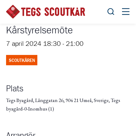
Öppna sök
Öppn
Kårstyrelsemöte
7 april 2024 18:30
-
21:00
SCOUTKÅREN
Plats
Tegs Byagård, Långgatan 26, 904 21 Umeå, Sverige, Tegs
byagård-0-Inomhus (1)
Arrangör