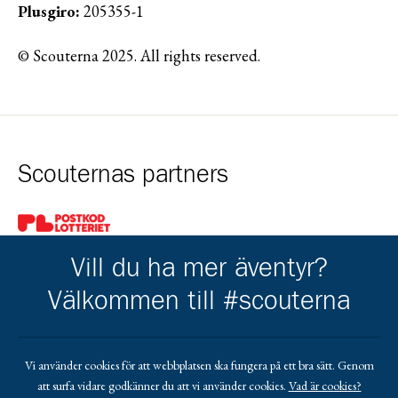
Plusgiro:
205355-1
© Scouterna 2025. All rights reserved.
Scouternas partners
Gå till pl_50
Vill du ha mer äventyr?
Välkommen till #scouterna
Kårens partners
Vi använder cookies för att webbplatsen ska fungera på ett bra sätt. Genom
att surfa vidare godkänner du att vi använder cookies.
Vad är cookies?