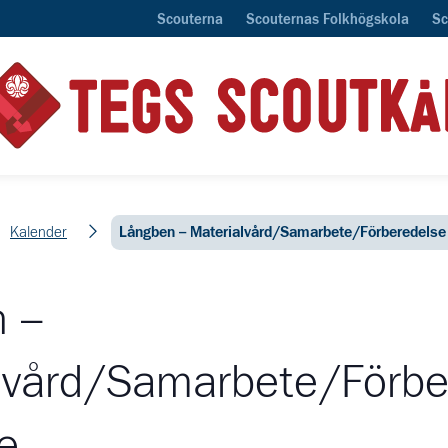
Scouterna
Scouternas Folkhögskola
Sc
Kalender
Långben – Materialvård/Samarbete/Förberedelse
 –
lvård/Samarbete/Förbe
e