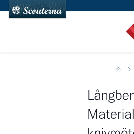
hem
Långben
Materia
knivmöt