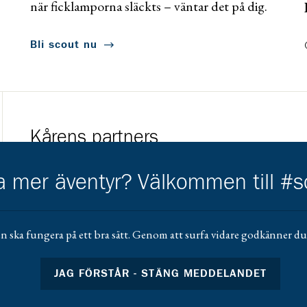
när ficklamporna släckts – väntar det på dig.
Bli scout nu
Kårens partners
Gå till https://www.mera.se/
Gå till https://w
ha mer äventyr? Välkommen till #
Gå till https://www.umeaenergi.se/
n ska fungera på ett bra sätt. Genom att surfa vidare godkänner du 
JAG FÖRSTÅR - STÄNG MEDDELANDET