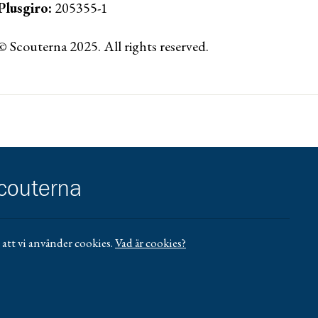
Plusgiro:
205355-1
© Scouterna 2025. All rights reserved.
ww.lansforsakringar.se/vasterbotten/privat/
scouterna
att vi använder cookies.
Vad är cookies?