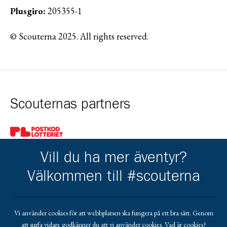
Plusgiro:
205355-1
© Scouterna 2025. All rights reserved.
Scouternas partners
Gå till pl_50
Vill du ha mer äventyr?
Välkommen till #scouterna
Kårens partners
Vi använder cookies för att webbplatsen ska fungera på ett bra sätt. Genom
att surfa vidare godkänner du att vi använder cookies.
Vad är cookies?