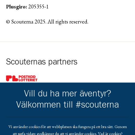
Plusgiro:
205355-1
© Scouterna 2025. All rights reserved.
Scouternas partners
Gå till pl_50
Vill du ha mer äventyr?
Välkommen till #scouterna
Kårens partners
Vi använder cookies för att webbplatsen ska fungera på ett bra sätt. Genom
att surfa vidare godkänner du att vi använder cookies.
Vad är cookies?