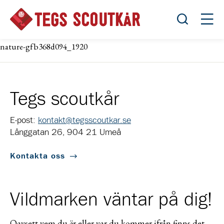
Öppna sök
Öppn
nature-gfb368d094_1920
Tegs scoutkår
E-post:
kontakt@tegsscoutkar.se
Långgatan 26, 904 21 Umeå
Kontakta oss
Vildmarken väntar på dig!
Oavsett vem du är eller var du kommer ifrån finns det