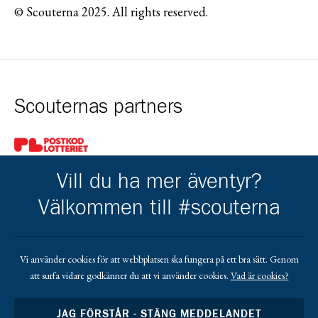
© Scouterna 2025. All rights reserved.
Scouternas partners
Gå till pl_50
Vill du ha mer äventyr?
Välkommen till #scouterna
Kårens partners
Vi använder cookies för att webbplatsen ska fungera på ett bra sätt. Genom
att surfa vidare godkänner du att vi använder cookies.
Vad är cookies?
Gå till https://www.mera.se/
Gå till https://www.lansforsakringar.se/vasterbo
Gå till https://www.umeaenergi.se
JAG FÖRSTÅR - STÄNG MEDDELANDET