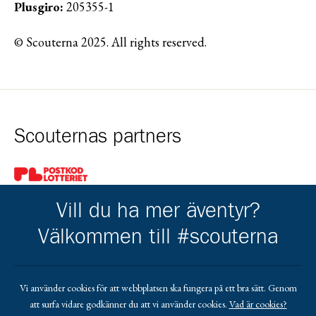
Plusgiro:
205355-1
© Scouterna 2025. All rights reserved.
Scouternas partners
Gå till pl_50
Vill du ha mer äventyr?
Välkommen till #scouterna
Kårens partners
Vi använder cookies för att webbplatsen ska fungera på ett bra sätt. Genom
att surfa vidare godkänner du att vi använder cookies.
Vad är cookies?
Gå till https://www.mera.se/
Gå till https://www.lansforsakringar.se/vasterbo
Gå till https://www.umeaenergi.se