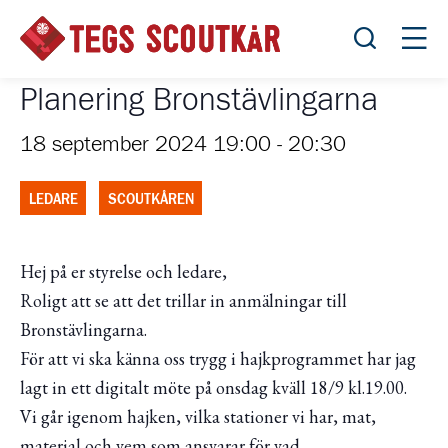
Öppna sök
Öppn
Planering Bronstävlingarna
18 september 2024 19:00
-
20:30
LEDARE
SCOUTKÅREN
Hej på er styrelse och ledare,
Roligt att se att det trillar in anmälningar till
Bronstävlingarna.
För att vi ska känna oss trygg i hajkprogrammet har jag
lagt in ett digitalt möte på onsdag kväll 18/9 kl.19.00.
Vi går igenom hajken, vilka stationer vi har, mat,
material och vem som ansvarar för vad.