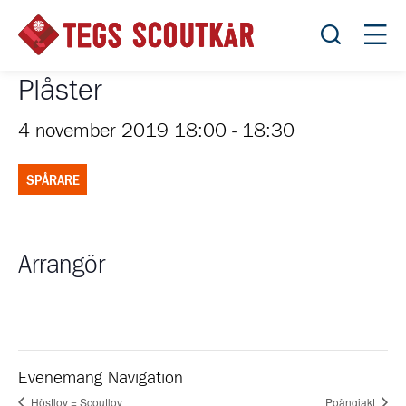
Öppna sök
Öppn
Plåster
4 november 2019 18:00
-
18:30
SPÅRARE
Arrangör
Evenemang Navigation
Höstlov = Scoutlov
Poängjakt