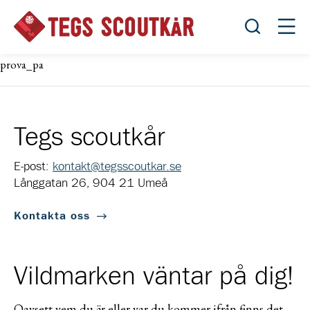
Öppna sök
Öppn
prova_pa
Tegs scoutkår
E-post:
kontakt@tegsscoutkar.se
Långgatan 26, 904 21 Umeå
Kontakta oss
Vildmarken väntar på dig!
Oavsett vem du är eller var du kommer ifrån finns det