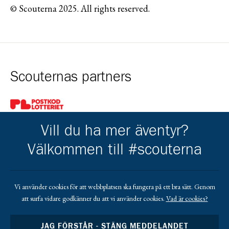
© Scouterna 2025. All rights reserved.
Scouternas partners
Gå till pl_50
Vill du ha mer äventyr?
Välkommen till #scouterna
Kårens partners
Vi använder cookies för att webbplatsen ska fungera på ett bra sätt. Genom
att surfa vidare godkänner du att vi använder cookies.
Vad är cookies?
Gå till https://www.mera.se/
Gå till https://www.lansforsakringar.se/vasterbo
Gå till https://www.umeaenergi.se
JAG FÖRSTÅR - STÄNG MEDDELANDET