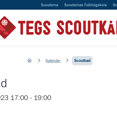
Scouterna
Scouternas Folkhögskola
Sc
hem
Kalender
Scoutbad
ad
023 17:00
-
19:00