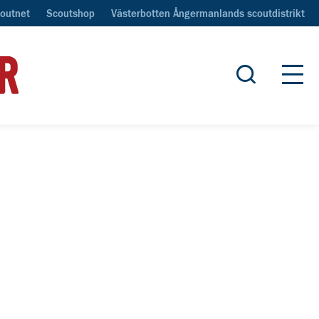
outnet
Scoutshop
Västerbotten Ångermanlands scoutdistrikt
Öppna sök
Öpp