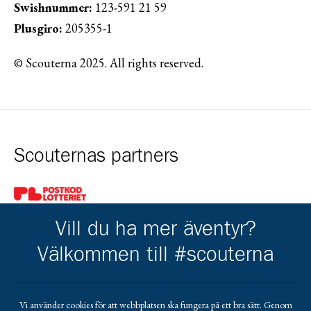
Swishnummer:
123-591 21 59
Plusgiro:
205355-1
© Scouterna 2025. All rights reserved.
Scouternas partners
Gå till pl_50
Vill du ha mer äventyr?
Välkommen till #scouterna
Kårens partners
Vi använder cookies för att webbplatsen ska fungera på ett bra sätt. Genom