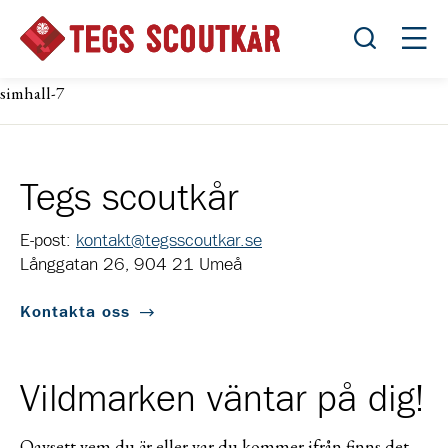
Öppna sök
Öppn
simhall-7
Tegs scoutkår
E-post:
kontakt@tegsscoutkar.se
Långgatan 26, 904 21 Umeå
Kontakta oss
Vildmarken väntar på dig!
Oavsett vem du är eller var du kommer ifrån finns det