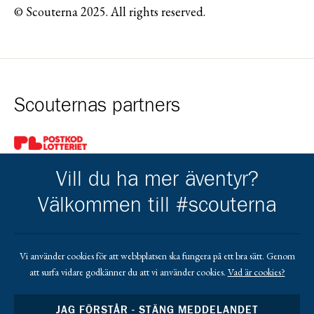
© Scouterna 2025. All rights reserved.
Scouternas partners
Gå till pl_50
Vill du ha mer äventyr?
Välkommen till #scouterna
Kårens partners
Vi använder cookies för att webbplatsen ska fungera på ett bra sätt. Genom
att surfa vidare godkänner du att vi använder cookies.
Vad är cookies?
Gå till https://www.mera.se/
Gå till https://www.lansforsakringar.se/vasterbo
Gå till https://www.umeaenergi.se
JAG FÖRSTÅR - STÄNG MEDDELANDET