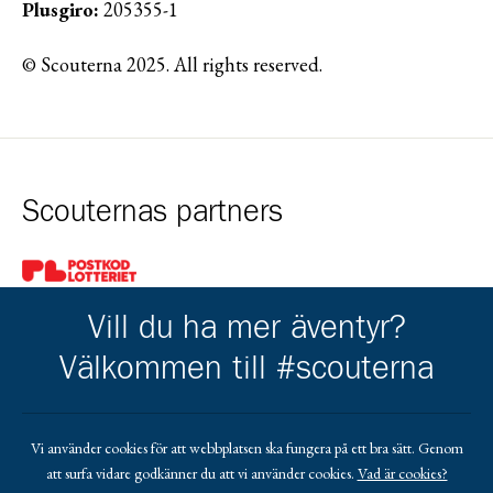
Plusgiro:
205355-1
© Scouterna 2025. All rights reserved.
Scouternas partners
Gå till pl_50
Vill du ha mer äventyr?
Välkommen till #scouterna
Kårens partners
Vi använder cookies för att webbplatsen ska fungera på ett bra sätt. Genom
att surfa vidare godkänner du att vi använder cookies.
Vad är cookies?
Gå till https://www.mera.se/
Gå till https://www.lansforsakringar.se/vasterbo
Gå till https://www.umeaenergi.se