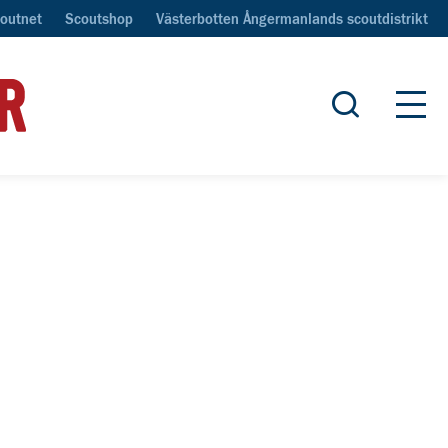
outnet
Scoutshop
Västerbotten Ångermanlands scoutdistrikt
Öppna sök
Öpp