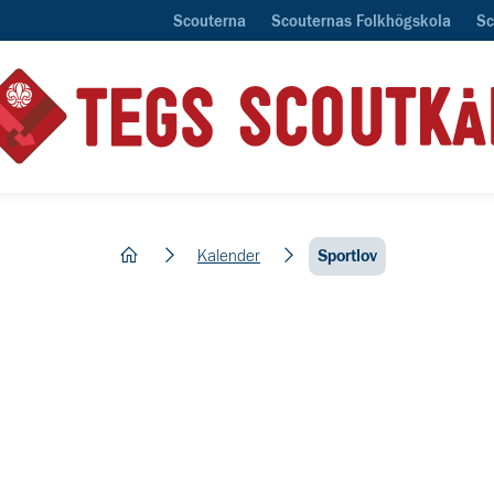
Scouterna
Scouternas Folkhögskola
Sc
hem
Kalender
Sportlov