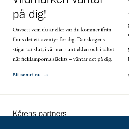
på dig!
Oavsett vem du är eller var du kommer ifrån
finns det ett äventyr för dig. Där skogens
stigar tar slut, i värmen runt elden och i tältet
när ficklamporna släckts – väntar det på dig.
Bli scout nu
Kårens partners
Gå till https://www.mera.se/
Gå till https://w