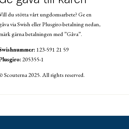
Vill du stötta vårt ungdomsarbete? Ge en
gåva via Swish eller Plusgiro-betalning nedan,
märk gärna betalningen med ”Gåva”.
Swishnummer:
123-591 21 59
Plusgiro:
205355-1
© Scouterna 2025. All rights reserved.
ww.lansforsakringar.se/vasterbotten/privat/