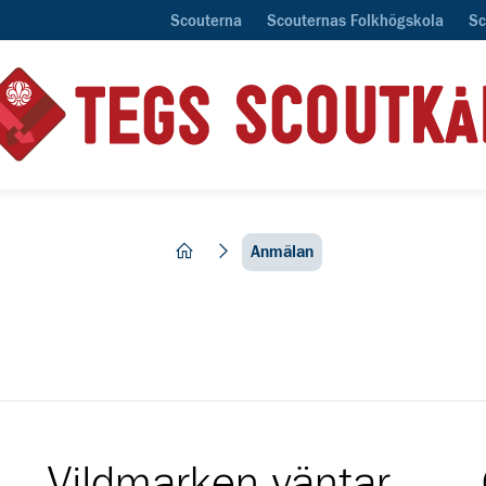
Scouterna
Scouternas Folkhögskola
Sc
hem
Anmälan
Vildmarken väntar