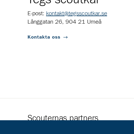
E-post:
kontakt@tegsscoutkar.se
Långgatan 26, 904 21 Umeå
Kontakta oss
Scouternas partners
Gå till pl_50