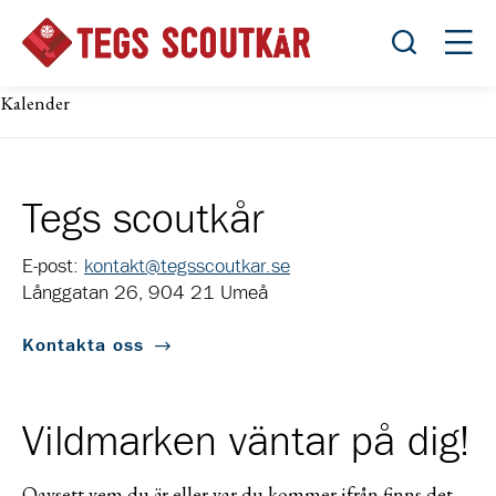
Öppna sök
Öppn
Kalender
Tegs scoutkår
E-post:
kontakt@tegsscoutkar.se
Långgatan 26, 904 21 Umeå
Kontakta oss
Vildmarken väntar på dig!
Oavsett vem du är eller var du kommer ifrån finns det