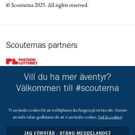
© Scouterna 2025. All rights reserved.
Scouternas partners
Gå till pl_50
Vill du ha mer äventyr?
Välkommen till #scouterna
Kårens partners
Vi använder cookies för att webbplatsen ska fungera på ett bra sätt. Genom
att surfa vidare godkänner du att vi använder cookies.
Vad är cookies?
Gå till https://www.mera.se/
Gå till https://www.lansforsakringar.se/vasterbo
Gå till https://www.umeaenergi.se
JAG FÖRSTÅR - STÄNG MEDDELANDET