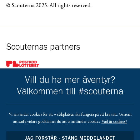
© Scouterna 2025. All rights reserved.
Scouternas partners
Gå till pl_50
Vill du ha mer äventyr?
Välkommen till #scouterna
Kårens partners
Vi använder cookies för att webbplatsen ska fungera på ett bra sätt. Genom
att surfa vidare godkänner du att vi använder cookies.
Vad är cookies?
Gå till https://www.mera.se/
Gå till https://www.lansforsakringar.se/vasterbo
Gå till https://www.umeaenergi.se
JAG FÖRSTÅR - STÄNG MEDDELANDET