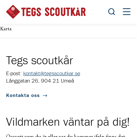
Öppna sök
Öppn
Karta
Tegs scoutkår
E-post:
kontakt@tegsscoutkar.se
Långgatan 26, 904 21 Umeå
Kontakta oss
Vildmarken väntar på dig!
Oavsett vem du är eller var du kommer ifrån finns det