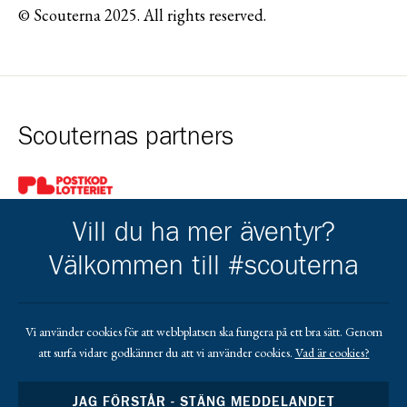
© Scouterna 2025. All rights reserved.
Scouternas partners
Gå till pl_50
Vill du ha mer äventyr?
Välkommen till #scouterna
Kårens partners
Vi använder cookies för att webbplatsen ska fungera på ett bra sätt. Genom
att surfa vidare godkänner du att vi använder cookies.
Vad är cookies?
Gå till https://www.mera.se/
Gå till https://www.lansforsakringar.se/vasterbo
Gå till https://www.umeaenergi.se
JAG FÖRSTÅR - STÄNG MEDDELANDET