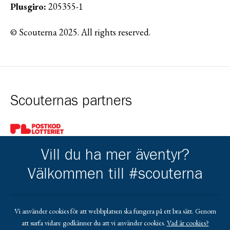
Plusgiro:
205355-1
© Scouterna 2025. All rights reserved.
Scouternas partners
Gå till pl_50
Vill du ha mer äventyr?
Välkommen till #scouterna
Kårens partners
Vi använder cookies för att webbplatsen ska fungera på ett bra sätt. Genom
att surfa vidare godkänner du att vi använder cookies.
Vad är cookies?