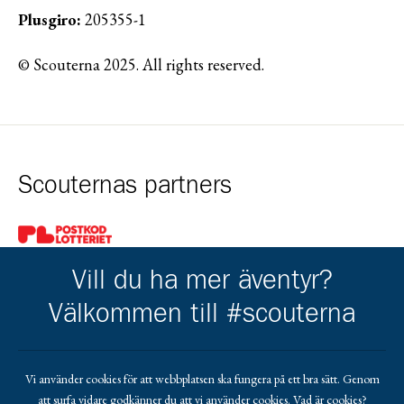
Plusgiro:
205355-1
© Scouterna 2025. All rights reserved.
Scouternas partners
Gå till pl_50
Vill du ha mer äventyr?
Välkommen till #scouterna
Kårens partners
Vi använder cookies för att webbplatsen ska fungera på ett bra sätt. Genom
att surfa vidare godkänner du att vi använder cookies.
Vad är cookies?