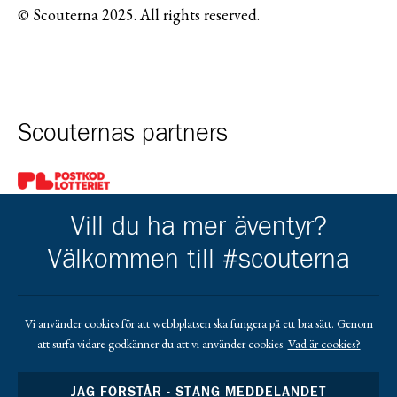
© Scouterna 2025. All rights reserved.
Scouternas partners
Gå till pl_50
Vill du ha mer äventyr?
Välkommen till #scouterna
Kårens partners
Vi använder cookies för att webbplatsen ska fungera på ett bra sätt. Genom
att surfa vidare godkänner du att vi använder cookies.
Vad är cookies?
Gå till https://www.mera.se/
Gå till https://www.lansforsakringar.se/vasterbo
Gå till https://www.umeaenergi.se
JAG FÖRSTÅR - STÄNG MEDDELANDET