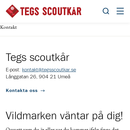
Öppna sök
Öppn
Kontakt
Tegs scoutkår
E-post:
kontakt@tegsscoutkar.se
Långgatan 26, 904 21 Umeå
Kontakta oss
Vildmarken väntar på dig!
Oavsett vem du är eller var du kommer ifrån finns det