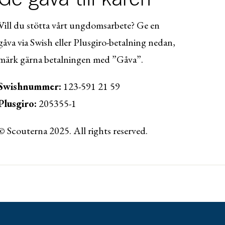
Vill du stötta vårt ungdomsarbete? Ge en
gåva via Swish eller Plusgiro-betalning nedan,
märk gärna betalningen med ”Gåva”.
Swishnummer:
123-591 21 59
Plusgiro:
205355-1
© Scouterna 2025. All rights reserved.
ww.lansforsakringar.se/vasterbotten/privat/