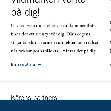
på dig!
Oavsett vem du är eller var du kommer ifrån
finns det ett äventyr för dig. Där skogens
stigar tar slut, i värmen runt elden och i tältet
när ficklamporna släckts – väntar det på dig.
Bli scout nu
Kårens partners
Gå till https://www.mera.se/
Gå till https://w