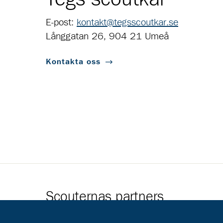
E-post:
kontakt@tegsscoutkar.se
Långgatan 26, 904 21 Umeå
Kontakta oss
Scouternas partners
Gå till pl_50