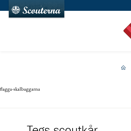
hem
flagga-skalbaggarna
Tegs scoutkår