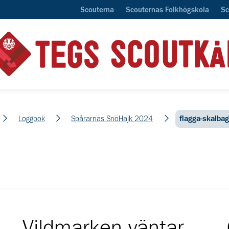
Scouterna
Scouternas Folkhögskola
Sc
Loggbok
Spårarnas SnöHajk 2024
flagga-skalba
Vildmarken väntar