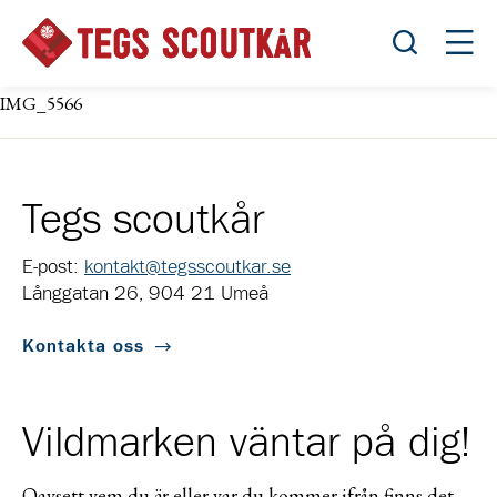
Öppna sök
Öppn
IMG_5566
Tegs scoutkår
E-post:
kontakt@tegsscoutkar.se
Långgatan 26, 904 21 Umeå
Kontakta oss
Vildmarken väntar på dig!
Oavsett vem du är eller var du kommer ifrån finns det