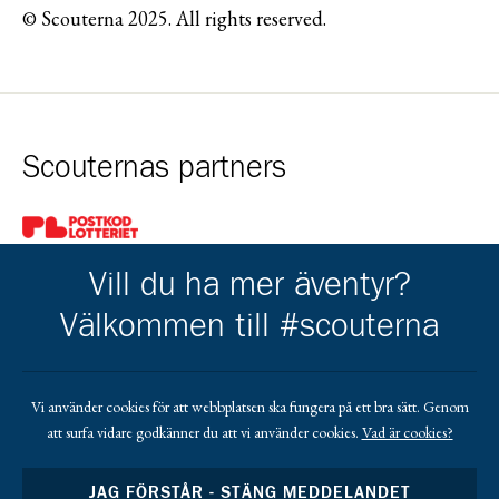
© Scouterna 2025. All rights reserved.
Scouternas partners
Gå till pl_50
Vill du ha mer äventyr?
Välkommen till #scouterna
Kårens partners
Vi använder cookies för att webbplatsen ska fungera på ett bra sätt. Genom
att surfa vidare godkänner du att vi använder cookies.
Vad är cookies?
Gå till https://www.mera.se/
Gå till https://www.lansforsakringar.se/vasterbo
Gå till https://www.umeaenergi.se
JAG FÖRSTÅR - STÄNG MEDDELANDET