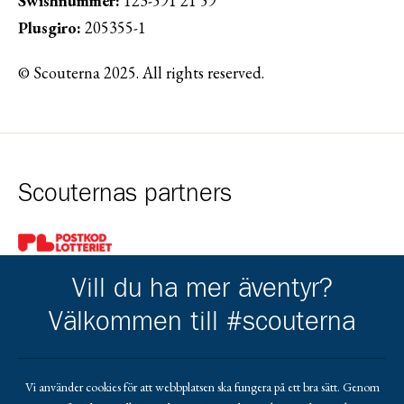
Swishnummer:
123-591 21 59
Plusgiro:
205355-1
© Scouterna 2025. All rights reserved.
Scouternas partners
Gå till pl_50
Vill du ha mer äventyr?
Välkommen till #scouterna
Kårens partners
Vi använder cookies för att webbplatsen ska fungera på ett bra sätt. Genom