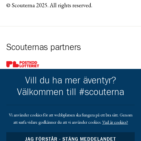
© Scouterna 2025. All rights reserved.
Scouternas partners
Gå till pl_50
Vill du ha mer äventyr?
Välkommen till #scouterna
Kårens partners
Vi använder cookies för att webbplatsen ska fungera på ett bra sätt. Genom
att surfa vidare godkänner du att vi använder cookies.
Vad är cookies?
Gå till https://www.mera.se/
Gå till https://www.lansforsakringar.se/vasterbo
Gå till https://www.umeaenergi.se
JAG FÖRSTÅR - STÄNG MEDDELANDET