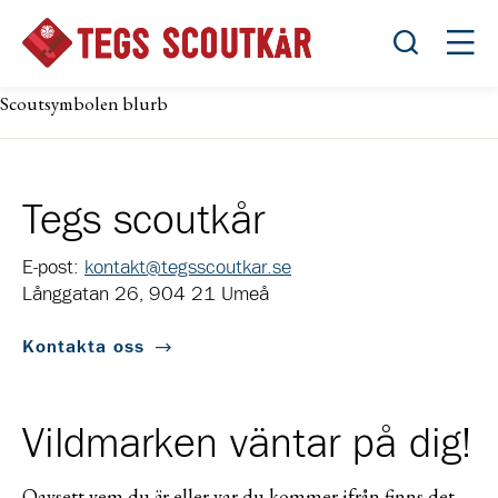
Öppna sök
Öppn
Scoutsymbolen blurb
Tegs scoutkår
E-post:
kontakt@tegsscoutkar.se
Långgatan 26, 904 21 Umeå
Kontakta oss
Vildmarken väntar på dig!
Oavsett vem du är eller var du kommer ifrån finns det