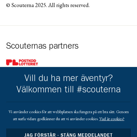
© Scouterna 2025. All rights reserved.
Scouternas partners
Gå till pl_50
Vill du ha mer äventyr?
Välkommen till #scouterna
Kårens partners
Vi använder cookies för att webbplatsen ska fungera på ett bra sätt. Genom
att surfa vidare godkänner du att vi använder cookies.
Vad är cookies?
Gå till https://www.mera.se/
Gå till https://www.lansforsakringar.se/vasterbo
Gå till https://www.umeaenergi.se
JAG FÖRSTÅR - STÄNG MEDDELANDET