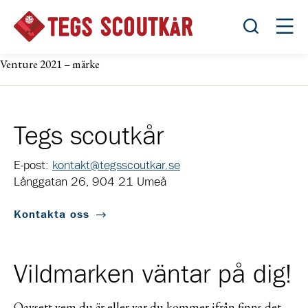
Öppna sök
Öppn
Venture 2021 – märke
Tegs scoutkår
E-post:
kontakt@tegsscoutkar.se
Långgatan 26, 904 21 Umeå
Kontakta oss
Vildmarken väntar på dig!
Oavsett vem du är eller var du kommer ifrån finns det